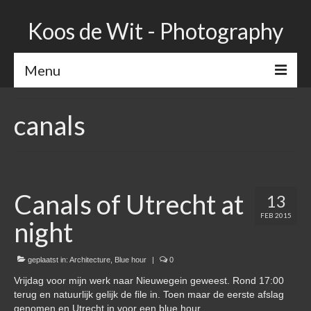
Koos de Wit - Photography
Menu
Home
canals
Portfolio
Shop
Bio
Canals of Utrecht at
13
FEB 2015
Contact
night
geplaatst in:
Architecture
,
Blue hour
|
0
Vrijdag voor mijn werk naar Nieuwegein geweest. Rond 17:00
terug en natuurlijk gelijk de file in. Toen maar de eerste afslag
genomen en Utrecht in voor een blue hour…