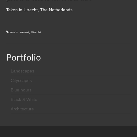
Taken in Utrecht, The Netherlands.
canals
,
sunset
,
Utrecht
Portfolio
Landscapes
Cityscapes
Blue hours
Black & White
Architecture